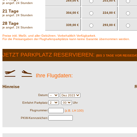
269,00 €
203,00 €
je angef. 24 Stunden
21 Tage
304,00 €
224,00 €
je angef. 24 Stunden
28 Tage
339,00 €
293,00 €
je angef. 24 Stunden
Preise inkl. MwSt. und aller Gebühren. Vorbehaltlich Verfügbarkeit.
Für die Preisangaben der Flughafenparkplätze kann keine Garantie übernommen werden.
JETZT PARKPLATZ RESERVIEREN:
(BIS 3 TAGE VOR REISED
Ihre Flugdaten:
Hinreise
R
Datum:
Einfahrt Parkplatz:
:
Uhr
Flugnummer:
(z.B. LH 100)
PKW-Kennzeichen: