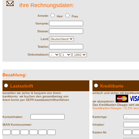
Ihre Rechnungsdaten:
Anrede:
Herr
Frau
Vorname:
Strasse:
Land:
Telefon:
Geburtsdatum:
Bezahlung:
Lastschrift
Kreditkarte
bezahlen sie sicher & bequem von ihrem
einfach und sicher mit kreditkar
bankkonto. wir buchen den gesamtbetrag von
ihrem konto per SEPA basislastschriftverfahren
wir akzeptieren:
Das Kreditkarten-Disagio wird we
Kreditkarten-Disagio: +2,5% de
Kontoinhaber:
Kartentyp:
IBAN Kontonummer:
Inhaber:
Karten-Nr: