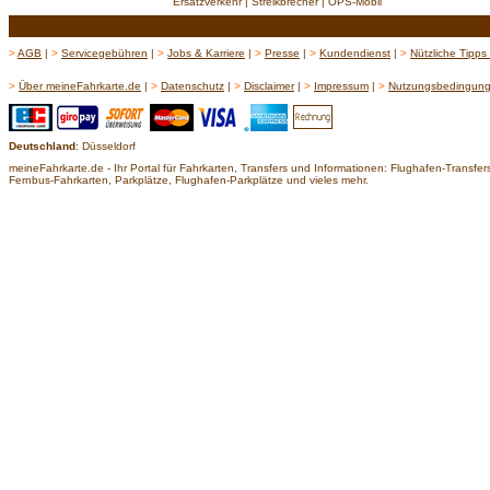
Ersatzverkehr | Streikbrecher | OPS-Mobil
>
AGB
|
>
Servicegebühren
|
>
Jobs & Karriere
|
>
Presse
|
>
Kundendienst
|
>
Nützliche Tipps
>
Über meineFahrkarte.de
|
>
Datenschutz
|
>
Disclaimer
|
>
Impressum
|
>
Nutzungsbedingun
Deutschland
: Düsseldorf
meineFahrkarte.de - Ihr Portal für Fahrkarten, Transfers und Informationen: Flughafen-Transf
Fernbus-Fahrkarten, Parkplätze, Flughafen-Parkplätze und vieles mehr.