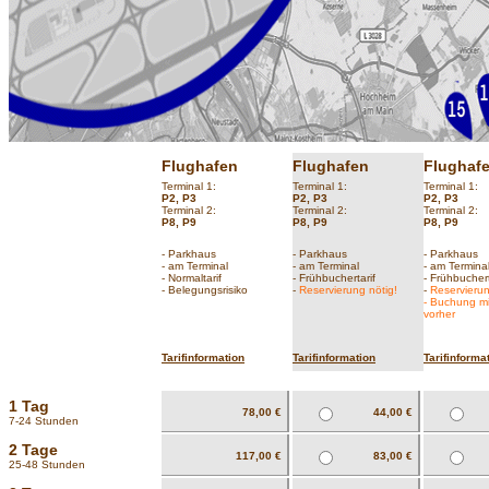
Flughafen
Flughafen
Flughaf
Terminal 1:
Terminal 1:
Terminal 1:
P2, P3
P2, P3
P2, P3
Terminal 2:
Terminal 2:
Terminal 2:
P8, P9
P8, P9
P8, P9
- Parkhaus
- Parkhaus
- Parkhaus
- am Terminal
- am Terminal
- am Termina
- Normaltarif
- Frühbuchertarif
- Frühbuchert
- Belegungsrisiko
-
Reservierung nötig!
-
Reservierun
- Buchung m
vorher
Tarifinformation
Tarifinformation
Tarifinforma
1 Tag
78,00 €
44,00 €
7-24 Stunden
2 Tage
117,00 €
83,00 €
25-48 Stunden