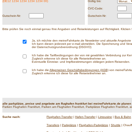
(DE12 1234 1234 1234 1234 00)
Gültig bis:
CVC-Code:
Gutschein-Nr:
Gutschein-Nr:
Bitte prüfen Sie noch einmal genau Ihre Angaben und Reiseleistungen auf Richtigkeit. Klicke
Ja, ich möchte den meineFahrkarte.de Newsletter und aktuelle Angebote k
Ich kann diesen jederzeit per e-mail abmelden. Die Speicherung und Verar
der Datenschutzgrundverordnung (DSGVO)
Ich habe die Tarifbedingungen der von mir gewählten Verbindung zur Ke
Zugleich erkenne ich diese für alle Reiseteilnehmer an.
Eventuelle Einreise- und Impfbestimmungen obliegen jedem Reisenden.
Ich habe die
Allgemeinen Geschäftsbedingungen (AGB)
von meineFahrkar
Zugleich erkenne ich diese für alle Reiseteilnehmer an.
alle parkplätze, preise und angebote am flughafen frankfurt bei meineFahrkarte.de planen
Parken Flughafen Frankfurt, Parken am Flughafen Frankfurt, Parkplätze Flughafen Frankfurt, a
Suche nach:
Flughafen-Transfer
|
Hafen-Transfer
|
Limousine
|
Bus & Bahn
Transfers
|
Parkplätze
|
Flughafen-Parkplätze
|
Shuttle
| Chauff